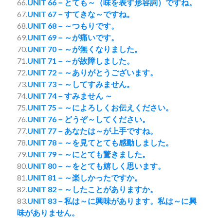
66.
UNIT 66－とても～（味を表す形容詞）ですね。
67.
UNIT 67－すてきな～ですね。
68.
UNIT 68－～つもりです。
69.
UNIT 69－～が痛いです。
70.
UNIT 70－～が無くなりました。
71.
UNIT 71－～が故障しました。
72.
UNIT 72－～ありがとうございます。
73.
UNIT 73－～してすみません。
74.
UNIT 74－すみません ～
75.
UNIT 75－～によろしくお伝えください。
76.
UNIT 76－どうぞ～してください。
77.
UNIT 77－あなたは～が上手ですね。
78.
UNIT 78－～を見てとても感動しました。
79.
UNIT 79－～にとても驚きました。
80.
UNIT 80－～をとても嬉しく思います。
81.
UNIT 81－～楽しかったですか。
82.
UNIT 82－～したことがありますか。
83.
UNIT 83－私は～に興味があります。私は～に興
味がありません。