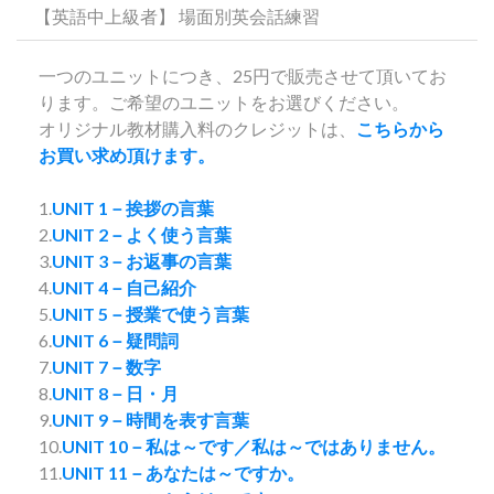
【英語中上級者】 場面別英会話練習
一つのユニットにつき、25円で販売させて頂いてお
ります。ご希望のユニットをお選びください。
オリジナル教材購入料のクレジットは、
こちらから
お買い求め頂けます。
1.
UNIT 1－挨拶の言葉
2.
UNIT 2－よく使う言葉
3.
UNIT 3－お返事の言葉
4.
UNIT 4－自己紹介
5.
UNIT 5－授業で使う言葉
6.
UNIT 6－疑問詞
7.
UNIT 7－数字
8.
UNIT 8－日・月
9.
UNIT 9－時間を表す言葉
10.
UNIT 10－私は～です／私は～ではありません。
11.
UNIT 11－あなたは～ですか。