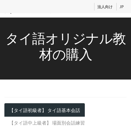
.
法人向け
JP
トップ
タイ語オリジナル教
サービス
コンテンツ
材の購入
講師紹介
料金
お申込流れ
ログイン
【タイ語初級者】 タイ語基本会話
【タイ語中上級者】 場面別会話練習