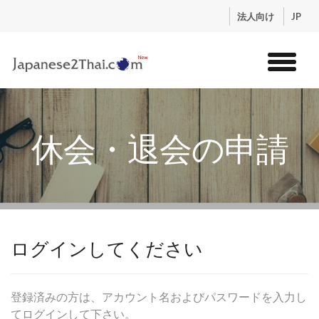
.
法人向け
JP
トップ
サービス
休会・退会の申請
コンテンツ
講師紹介
料金
お申込流れ
ログイン
ログインしてください
登録済みの方は、アカウント名およびパスワードを入力し
てログインして下さい。