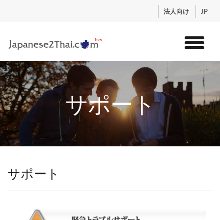
.
法人向け
JP
トップ
サービス
サポート
コンテンツ
講師紹介
料金
お申込流れ
ログイン
サポート