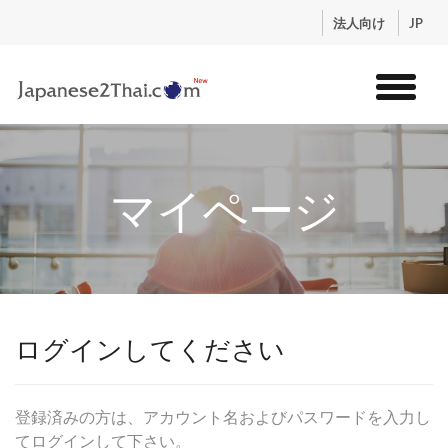
.
法人向け
JP
トップ
サービス
マイページ
コンテンツ
講師紹介
料金
お申込流れ
ログイン
ログインしてください
登録済みの方は、アカウント名およびパスワードを入力し
てログインして下さい。