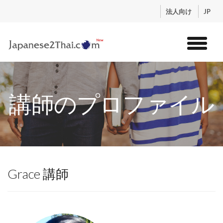
.
法人向け
JP
トップ
サービス
講師のプロファイル
コンテンツ
講師紹介
料金
お申込流れ
ログイン
Grace 講師