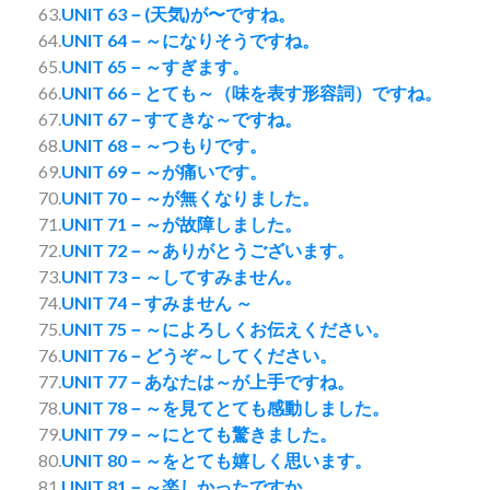
63.
UNIT 63－(天気)が〜ですね。
64.
UNIT 64－～になりそうですね。
65.
UNIT 65－～すぎます。
66.
UNIT 66－とても～（味を表す形容詞）ですね。
67.
UNIT 67－すてきな～ですね。
68.
UNIT 68－～つもりです。
69.
UNIT 69－～が痛いです。
70.
UNIT 70－～が無くなりました。
71.
UNIT 71－～が故障しました。
72.
UNIT 72－～ありがとうございます。
73.
UNIT 73－～してすみません。
74.
UNIT 74－すみません ～
75.
UNIT 75－～によろしくお伝えください。
76.
UNIT 76－どうぞ～してください。
77.
UNIT 77－あなたは～が上手ですね。
78.
UNIT 78－～を見てとても感動しました。
79.
UNIT 79－～にとても驚きました。
80.
UNIT 80－～をとても嬉しく思います。
81.
UNIT 81－～楽しかったですか。