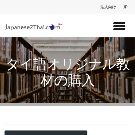
.
法人向け
JP
トップ
サービス
タイ語オリジナル教
コンテンツ
講師紹介
材の購入
料金
お申込流れ
ログイン