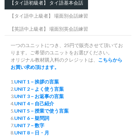
【タイ語初級者】 タイ語基本会話
【タイ語中上級者】 場面別会話練習
【英語中上級者】 場面別英会話練習
一つのユニットにつき、25円で販売させて頂いてお
ります。ご希望のユニットをお選びください。
オリジナル教材購入料のクレジットは、
こちらから
お買い求め頂けます。
1.
UNIT 1－挨拶の言葉
2.
UNIT 2－よく使う言葉
3.
UNIT 3－お返事の言葉
4.
UNIT 4－自己紹介
5.
UNIT 5－授業で使う言葉
6.
UNIT 6－疑問詞
7.
UNIT 7－数字
8.
UNIT 8－日・月