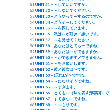
51.
UNIT 51－～していいですか。
52.
UNIT 52－～しないでください。
53.
UNIT 53－どうやって～するのですか。
54.
UNIT 54－どうぞ～してください。
55.
UNIT 55－～を探しています。
56.
UNIT 56－私は～が好き／嫌いです。
57.
UNIT 57－～を見せてください。
58.
UNIT 58－あなたはとても〜ですね。
59.
UNIT 59－あなたは～ができますか。
60.
UNIT 60－～ができます／できません。
61.
UNIT 61－～をお願いします。
62.
UNIT 62－彼／彼女は〜です。
63.
UNIT 63－(天気)が〜ですね。
64.
UNIT 64－～になりそうですね。
65.
UNIT 65－～すぎます。
66.
UNIT 66－とても～（味を表す形容詞）
67.
UNIT 67－すてきな～ですね。
68.
UNIT 68－～つもりです。