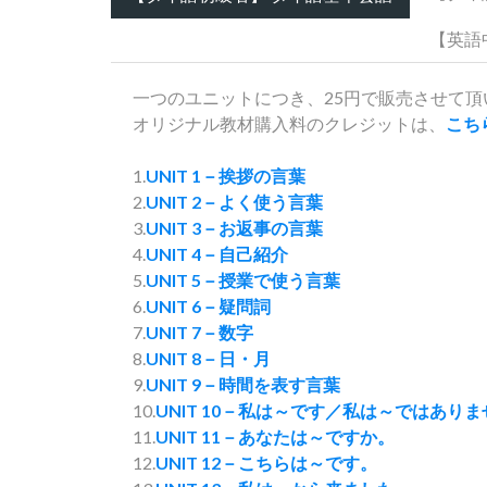
【英語
一つのユニットにつき、25円で販売させて
オリジナル教材購入料のクレジットは、
こち
1.
UNIT 1－挨拶の言葉
2.
UNIT 2－よく使う言葉
3.
UNIT 3－お返事の言葉
4.
UNIT 4－自己紹介
5.
UNIT 5－授業で使う言葉
6.
UNIT 6－疑問詞
7.
UNIT 7－数字
8.
UNIT 8－日・月
9.
UNIT 9－時間を表す言葉
10.
UNIT 10－私は～です／私は～ではあり
11.
UNIT 11－あなたは～ですか。
12.
UNIT 12－こちらは～です。