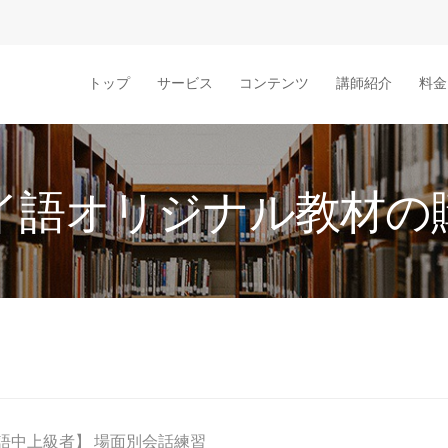
トップ
サービス
コンテンツ
講師紹介
料金
イ語オリジナル教材の
語中上級者】 場面別会話練習