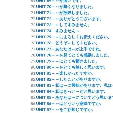
69.
UNIT 69－～が痛いです。
70.
UNIT 70－～が無くなりました。
71.
UNIT 71－～が故障しました。
72.
UNIT 72－～ありがとうございます。
73.
UNIT 73－～してすみません。
74.
UNIT 74－すみません ～
75.
UNIT 75－～によろしくお伝えください。
76.
UNIT 76－どうぞ～してください。
77.
UNIT 77－あなたは～が上手ですね。
78.
UNIT 78－～を見てとても感動しました。
79.
UNIT 79－～にとても驚きました。
80.
UNIT 80－～をとても嬉しく思います。
81.
UNIT 81－～楽しかったですか。
82.
UNIT 82－～したことがありますか。
83.
UNIT 83－私は～に興味があります。私
84.
UNIT 84－私はきっと～だと思います。
85.
UNIT 85－あなたは～についてどう思い
86.
UNIT 86－～はどういう意味ですか。
87.
UNIT 87－～をご存知じですか。