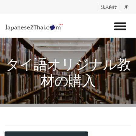
.
法人向け
JP
トップ
サービス
タイ語オリジナル教
コンテンツ
講師紹介
材の購入
料金
お申込流れ
ログイン