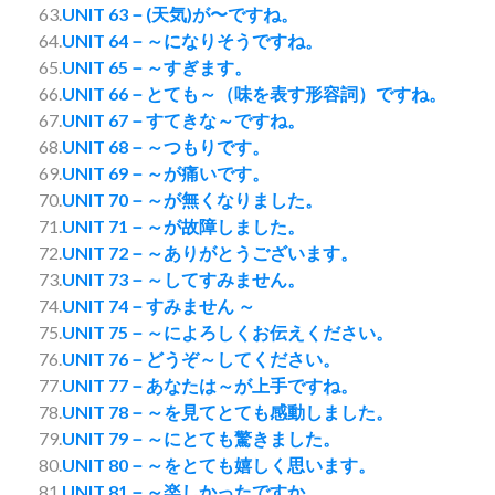
63.
UNIT 63－(天気)が〜ですね。
64.
UNIT 64－～になりそうですね。
65.
UNIT 65－～すぎます。
66.
UNIT 66－とても～（味を表す形容詞）ですね。
67.
UNIT 67－すてきな～ですね。
68.
UNIT 68－～つもりです。
69.
UNIT 69－～が痛いです。
70.
UNIT 70－～が無くなりました。
71.
UNIT 71－～が故障しました。
72.
UNIT 72－～ありがとうございます。
73.
UNIT 73－～してすみません。
74.
UNIT 74－すみません ～
75.
UNIT 75－～によろしくお伝えください。
76.
UNIT 76－どうぞ～してください。
77.
UNIT 77－あなたは～が上手ですね。
78.
UNIT 78－～を見てとても感動しました。
79.
UNIT 79－～にとても驚きました。
80.
UNIT 80－～をとても嬉しく思います。
81.
UNIT 81－～楽しかったですか。