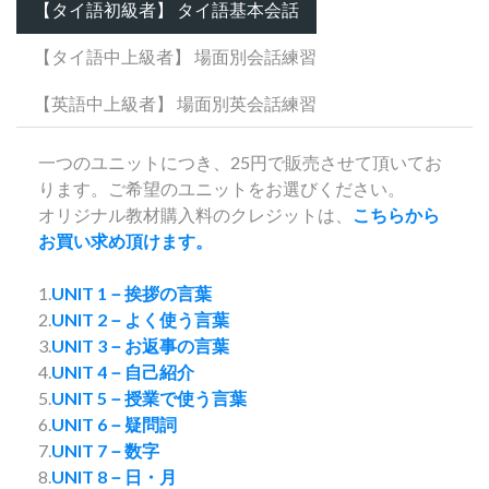
【タイ語初級者】 タイ語基本会話
【タイ語中上級者】 場面別会話練習
【英語中上級者】 場面別英会話練習
一つのユニットにつき、25円で販売させて頂いてお
ります。ご希望のユニットをお選びください。
オリジナル教材購入料のクレジットは、
こちらから
お買い求め頂けます。
1.
UNIT 1－挨拶の言葉
2.
UNIT 2－よく使う言葉
3.
UNIT 3－お返事の言葉
4.
UNIT 4－自己紹介
5.
UNIT 5－授業で使う言葉
6.
UNIT 6－疑問詞
7.
UNIT 7－数字
8.
UNIT 8－日・月