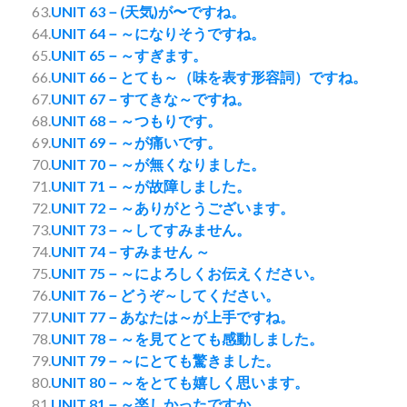
63.
UNIT 63－(天気)が〜ですね。
64.
UNIT 64－～になりそうですね。
65.
UNIT 65－～すぎます。
66.
UNIT 66－とても～（味を表す形容詞）ですね。
67.
UNIT 67－すてきな～ですね。
68.
UNIT 68－～つもりです。
69.
UNIT 69－～が痛いです。
70.
UNIT 70－～が無くなりました。
71.
UNIT 71－～が故障しました。
72.
UNIT 72－～ありがとうございます。
73.
UNIT 73－～してすみません。
74.
UNIT 74－すみません ～
75.
UNIT 75－～によろしくお伝えください。
76.
UNIT 76－どうぞ～してください。
77.
UNIT 77－あなたは～が上手ですね。
78.
UNIT 78－～を見てとても感動しました。
79.
UNIT 79－～にとても驚きました。
80.
UNIT 80－～をとても嬉しく思います。
81.
UNIT 81－～楽しかったですか。