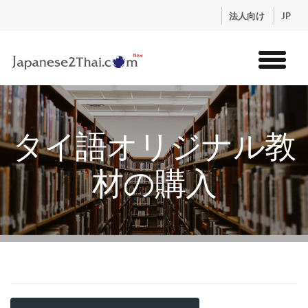
.
法人向け
JP
トップ
サービス
タイ語オリジナル教
コンテンツ
講師紹介
材の購入
料金
お申込流れ
ログイン