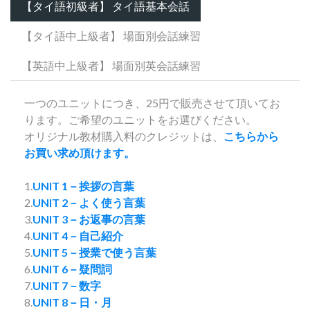
【タイ語初級者】 タイ語基本会話
【タイ語中上級者】 場面別会話練習
【英語中上級者】 場面別英会話練習
一つのユニットにつき、25円で販売させて頂いてお
ります。ご希望のユニットをお選びください。
オリジナル教材購入料のクレジットは、
こちらから
お買い求め頂けます。
1.
UNIT 1－挨拶の言葉
2.
UNIT 2－よく使う言葉
3.
UNIT 3－お返事の言葉
4.
UNIT 4－自己紹介
5.
UNIT 5－授業で使う言葉
6.
UNIT 6－疑問詞
7.
UNIT 7－数字
8.
UNIT 8－日・月