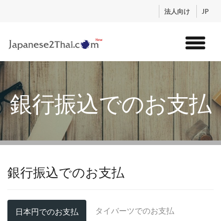
.
法人向け
JP
トップ
サービス
銀行振込でのお支払
コンテンツ
講師紹介
料金
お申込流れ
ログイン
銀行振込でのお支払
タイバーツでのお支払
日本円でのお支払